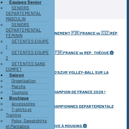
Equipes Senior
SENIORS
DEPARTEMENTAL
MASCULIN
SENIORS
DÉPARTEMENTAL
🏐 RETOUR SUR L'ÉVÈNEMENT 🇫🇷 FRANCE vs 🇨🇿 RÉP.
FÉMININ
TCHÈQUE U18-F
DÉTENTES EQUIPE
10 juillet 2026 à 07H29
1
DÉTENTES EQUIPE
📷 RETOUR EN IMAGE 🇫🇷 FRANCE vs REP. THÈQUE 🏐
2
U18F
DÉTENTES SANS
10 juillet 2026 à 07H20
COMPET
🚀 LE MOUGINS CÔTE D'AZUR VOLLEY-BALL SUR LA
Saison
BONNE VOIE
Organisation
10 juillet 2026 à 07H15
Matchs
🥈 🇫🇷 M11-M VICE-CHAMPION DE FRANCE 2026 !
Tournois
Boutique
15 juin 2026 à 08H00
Accessoires
🏆 NOS FILLES M18 CHAMPIONNES DEPARTEMENTALE
T-shirts et
2026 !
Training
08 juin 2026 à 00H00
Polos, Sweatshirts
✨ Le FIT VOLLEY ARRIVE À MOUGINS 🏐
et Pantalons