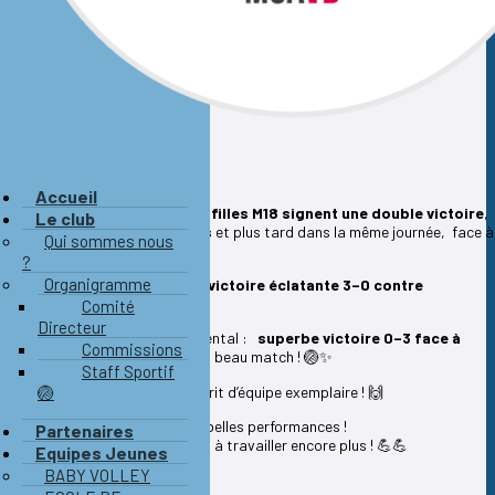
Accueil
Ce dimanche 22 mars,
nos filles M18 signent une double victoire
,
Le club
d'abord face à
Jonquières
et plus tard dans la même journée, face à
Qui sommes nous
Monaco
.
?
Organigramme
🏐 Championnat régional :
victoire éclatante 3–0 contre
Jonquières
🔥
Comité
Directeur
🏐 Championnat départemental :
superbe victoire 0–3 face à
Commissions
Monaco
, au terme d’un très beau match ! 🏐✨
Staff Sportif
Du jeu, de l’énergie et un esprit d’équipe exemplaire ! 🙌
🏐
👏 Bravo les filles pour ces belles performances !
Partenaires
On continue à progresser et à travailler encore plus ! 💪💪
Equipes Jeunes
BABY VOLLEY
Allez Mougins !
💙🤍🏐