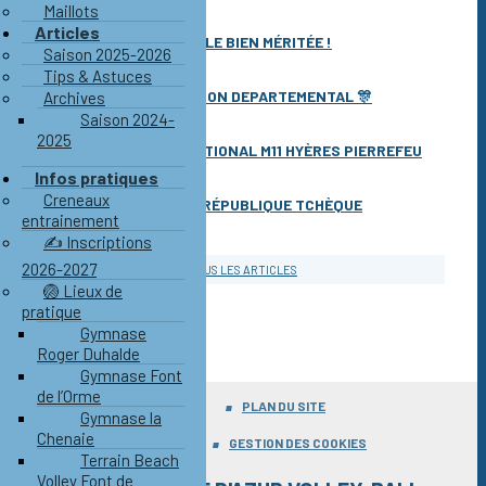
Maillots
08 juin 2026 à 00H00
Articles
🥉 M18M : UNE MÉDAILLE BIEN MÉRITÉE !
Saison 2025-2026
07 juin 2026 à 00H00
Tips & Astuces
🏆 4x4 MIXTE CHAMPION DEPARTEMENTAL 🎊
Archives
Saison 2024-
03 juin 2026 à 00H00
2025
🔥 TOURNOI INTERNATIONAL M11 HYÈRES PIERREFEU
01 juin 2026 à 00H00
Infos pratiques
Creneaux
🇫🇷 FRANCE vs 🇨🇿 RÉPUBLIQUE TCHÈQUE
entrainement
01 juin 2026 à 00H00
✍️ Inscriptions
2026-2027
TOUS LES ARTICLES
🏐 Lieux de
pratique
Gymnase
Roger Duhalde
Gymnase Font
de l’Orme
PROTECTION DES DONNÉES
PLAN DU SITE
Gymnase la
Chenaie
MENTIONS LÉGALES
GESTION DES COOKIES
Terrain Beach
Volley Font de