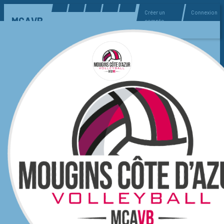
Créer un
Connexion
MCAVB
compte
MENU
💥 DIMANCHE 6-0 POUR
NOS M18F1 ⚡️⚡️
Double victoire pour nos fille M18 🎉
23 mars 2026 à 10H00
Articles Saison 2025-2026